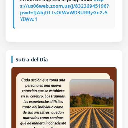
s://us06web.zoom.us/j/83236945196?
pwd=IJAbjItLLsOtWvWD3URRyGn2z5
YIWw.1
Sutra del Día